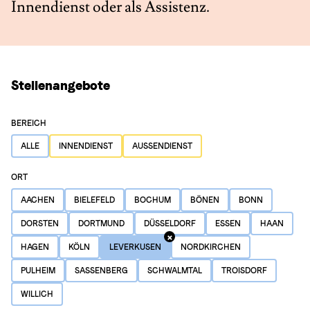
Innendienst oder als Assistenz.
Stellenangebote
BEREICH
ALLE
INNENDIENST
AUSSENDIENST
ORT
AACHEN
BIELEFELD
BOCHUM
BÖNEN
BONN
DORSTEN
DORTMUND
DÜSSELDORF
ESSEN
HAAN
HAGEN
KÖLN
LEVERKUSEN
NORDKIRCHEN
PULHEIM
SASSENBERG
SCHWALMTAL
TROISDORF
WILLICH