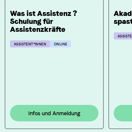
Was ist Assistenz ?
Akad
Schulung für
spas
Assistenzkräfte
ASSIST
ASSISTENT*INNEN
ONLINE
Infos und Anmeldung