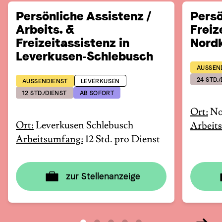
Persönliche Assistenz /
Persö
Arbeits. &
Freiz
Freizeitassistenz in
Nord
Leverkusen-Schlebusch
AUSSEN
24 STD.
AUSSENDIENST
LEVERKUSEN
12 STD./DIENST
AB SOFORT
Ort:
No
Ort:
Leverkusen Schlebusch
Arbeit
Arbeitsumfang:
12 Std. pro Dienst
zur Stellenanzeige